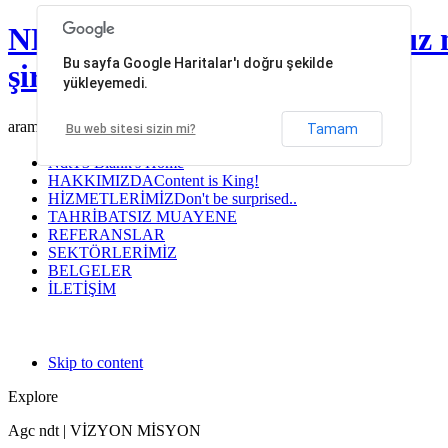
NDT Mühendislik | Tahribatsız 
Bu sayfa Google Haritalar'ı doğru şekilde
şirketleri
yükleyemedi.
arama...
Tamam
Bu web sitesi sizin mi?
Ndt
T3 Blank's Home
HAKKIMIZDA
Content is King!
HİZMETLERİMİZ
Don't be surprised..
TAHRİBATSIZ MUAYENE
REFERANSLAR
SEKTÖRLERİMİZ
BELGELER
İLETİŞİM
Skip to content
Explore
Agc ndt | VİZYON MİSYON