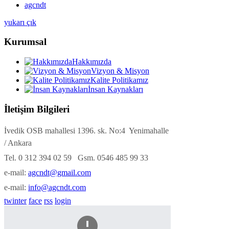
agcndt
yukarı çık
Kurumsal
Hakkımızda
Vizyon & Misyon
Kalite Politikamız
İnsan Kaynakları
İletişim Bilgileri
İvedik OSB mahallesi 1396. sk. No:4 Yenimahalle
/ Ankara
Tel. 0 312 394 02 59 Gsm. 0546 485 99 33
e-mail:
agcndt@gmail.com
e-mail:
info@agcndt.com
twinter
face
rss
login