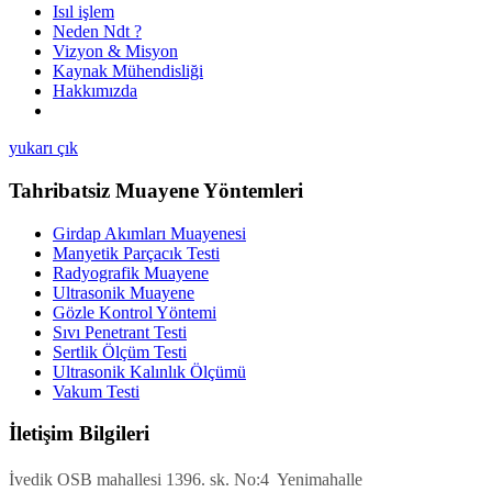
Isıl işlem
Neden Ndt ?
Vizyon & Misyon
Kaynak Mühendisliği
Hakkımızda
yukarı çık
Tahribatsiz Muayene Yöntemleri
Girdap Akımları Muayenesi
Manyetik Parçacık Testi
Radyografik Muayene
Ultrasonik Muayene
Gözle Kontrol Yöntemi
Sıvı Penetrant Testi
Sertlik Ölçüm Testi
Ultrasonik Kalınlık Ölçümü
Vakum Testi
İletişim Bilgileri
İvedik OSB mahallesi 1396. sk. No:4 Yenimahalle