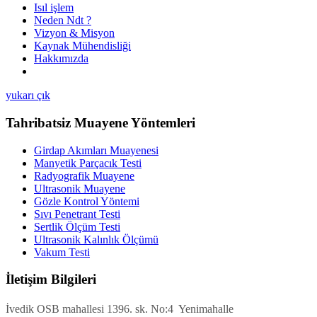
Isıl işlem
Neden Ndt ?
Vizyon & Misyon
Kaynak Mühendisliği
Hakkımızda
yukarı çık
Tahribatsiz Muayene Yöntemleri
Girdap Akımları Muayenesi
Manyetik Parçacık Testi
Radyografik Muayene
Ultrasonik Muayene
Gözle Kontrol Yöntemi
Sıvı Penetrant Testi
Sertlik Ölçüm Testi
Ultrasonik Kalınlık Ölçümü
Vakum Testi
İletişim Bilgileri
İvedik OSB mahallesi 1396. sk. No:4 Yenimahalle