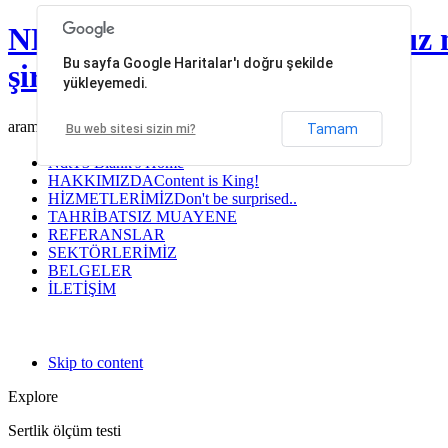
NDT Mühendislik | Tahribatsız 
Bu sayfa Google Haritalar'ı doğru şekilde
şirketleri
yükleyemedi.
arama...
Tamam
Bu web sitesi sizin mi?
Ndt
T3 Blank's Home
HAKKIMIZDA
Content is King!
HİZMETLERİMİZ
Don't be surprised..
TAHRİBATSIZ MUAYENE
REFERANSLAR
SEKTÖRLERİMİZ
BELGELER
İLETİŞİM
Skip to content
Explore
Sertlik ölçüm testi