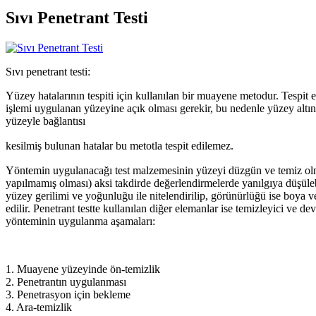
Sıvı Penetrant Testi
Sıvı penetrant testi:
Yüzey hatalarının tespiti için kullanılan bir muayene
metodur. Tespit 
işlemi uygulanan yüzeyine açık olması gerekir, bu nedenle yüzey altı
yüzeyle bağlantısı
kesilmiş bulunan hatalar bu metotla tespit edilemez.
Yöntemin uygulanacağı test malzemesinin yüzeyi düzgün ve temiz olm
yapılmamış olması) aksi takdirde değerlendirmelerde yanılgıya düşülebi
yüzey gerilimi ve yoğunluğu ile nitelendirilip, görünürlüğü ise boya 
edilir.
Penetrant
testte kullanılan diğer elemanlar ise temizleyici ve
dev
yönteminin uygulanma aşamaları:
1. Muayene yüzeyinde ön-temizlik
2.
Penetrantın
uygulanması
3.
Penetrasyon
için bekleme
4. Ara-temizlik