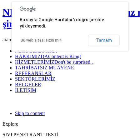
NDT Mühendislik | Tahribatsız 
Bu sayfa Google Haritalar'ı doğru şekilde
şirketleri
yükleyemedi.
arama...
Tamam
Bu web sitesi sizin mi?
Ndt
T3 Blank's Home
HAKKIMIZDA
Content is King!
HİZMETLERİMİZ
Don't be surprised..
TAHRİBATSIZ MUAYENE
REFERANSLAR
SEKTÖRLERİMİZ
BELGELER
İLETİŞİM
Skip to content
Explore
SIVI PENETRANT TESTİ