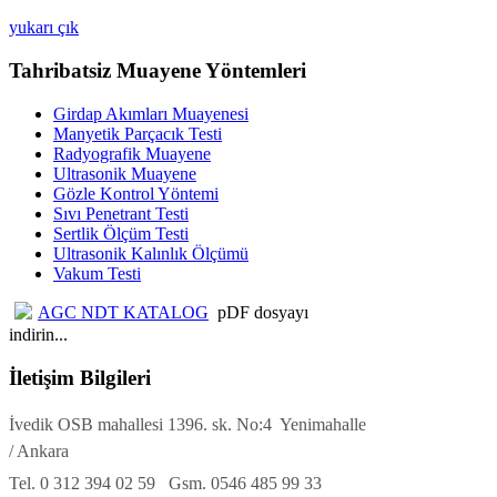
yukarı çık
Tahribatsiz Muayene Yöntemleri
Girdap Akımları Muayenesi
Manyetik Parçacık Testi
Radyografik Muayene
Ultrasonik Muayene
Gözle Kontrol Yöntemi
Sıvı Penetrant Testi
Sertlik Ölçüm Testi
Ultrasonik Kalınlık Ölçümü
Vakum Testi
AGC NDT KATALOG
pDF dosyayı
indirin...
İletişim Bilgileri
İvedik OSB mahallesi 1396. sk. No:4 Yenimahalle
/ Ankara
Tel. 0 312 394 02 59 Gsm. 0546 485 99 33