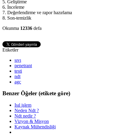
5. Geliştirme
6. İnceleme
7. Değerlendirme ve rapor hazırlama
8. Son-temizlik
Okunma
12336
defa
Etiketler
sıvı
penetrant
testi
ndt
agc
Benzer Öğeler (etikete göre)
Isıl işlem
Neden Ndt ?
Ndt nedir ?
Vizyon & Misyon
Kaynak Mühendisliği