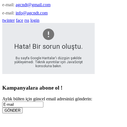
e-mail:
agcndt@gmail.com
e-mail:
info@agcndt.com
twinter
face
rss
login
Hata! Bir sorun oluştu.
Bu sayfa Google Haritalar'ı düzgün şekilde
yükleyemedi. Teknik ayrıntılar için JavaScript
konsoluna bakın.
Kampanyalara abone ol !
Aylık bülten için güncel email adresinizi gönderin: