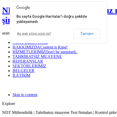
NDT Mühendislik | Tahribatsız 
Bu sayfa Google Haritalar'ı doğru şekilde
şirketleri
yükleyemedi.
arama...
Tamam
Bu web sitesi sizin mi?
Ndt
T3 Blank's Home
HAKKIMIZDA
Content is King!
HİZMETLERİMİZ
Don't be surprised..
TAHRİBATSIZ MUAYENE
REFERANSLAR
SEKTÖRLERİMİZ
BELGELER
İLETİŞİM
Skip to content
Explore
NDT Mühendislik | Tahribatsız muayene Test firmaları | Kontrol şirket