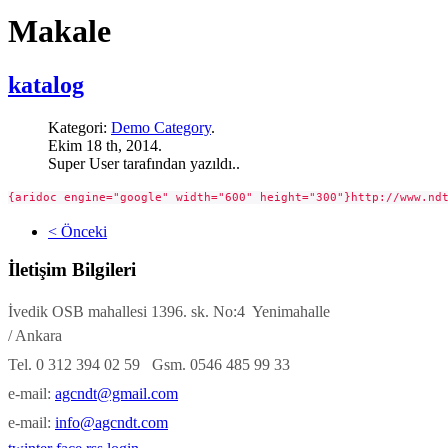
Makale
katalog
Kategori:
Demo Category
.
Ekim 18 th, 2014.
Super User tarafından yazıldı..
{aridoc engine="google" width="600" height="300"}http://www.nd
< Önceki
İletişim Bilgileri
İvedik OSB mahallesi 1396. sk. No:4 Yenimahalle
/ Ankara
Tel. 0 312 394 02 59 Gsm. 0546 485 99 33
e-mail:
agcndt@gmail.com
e-mail:
info@agcndt.com