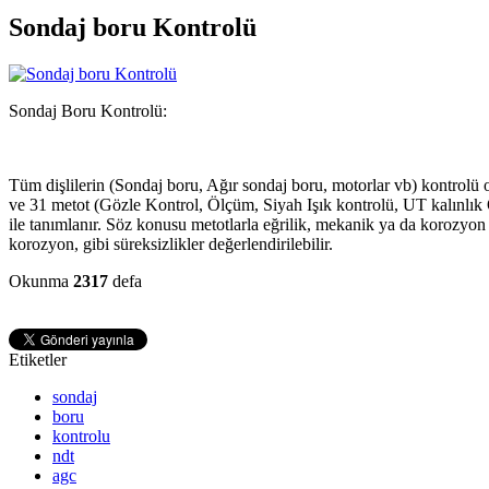
Sondaj boru Kontrolü
Sondaj Boru Kontrolü:
Tüm dişlilerin (Sondaj boru, Ağır sondaj boru, motorlar vb) kontrolü 
ve 31 metot (Gözle Kontrol, Ölçüm, Siyah Işık kontrolü, UT kalınlık
ile tanımlanır. Söz konusu metotlarla eğrilik, mekanik ya da korozyon ha
korozyon, gibi süreksizlikler değerlendirilebilir.
Okunma
2317
defa
Etiketler
sondaj
boru
kontrolu
ndt
agc