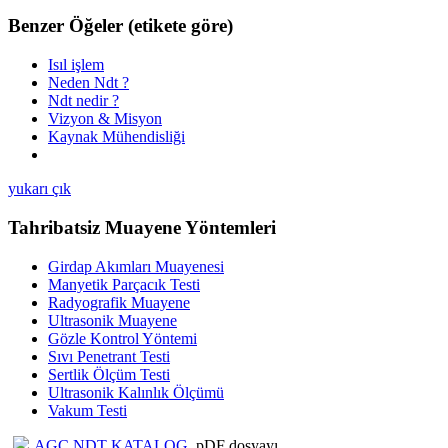
Benzer Öğeler (etikete göre)
Isıl işlem
Neden Ndt ?
Ndt nedir ?
Vizyon & Misyon
Kaynak Mühendisliği
yukarı çık
Tahribatsiz Muayene Yöntemleri
Girdap Akımları Muayenesi
Manyetik Parçacık Testi
Radyografik Muayene
Ultrasonik Muayene
Gözle Kontrol Yöntemi
Sıvı Penetrant Testi
Sertlik Ölçüm Testi
Ultrasonik Kalınlık Ölçümü
Vakum Testi
AGC NDT KATALOG
pDF dosyayı