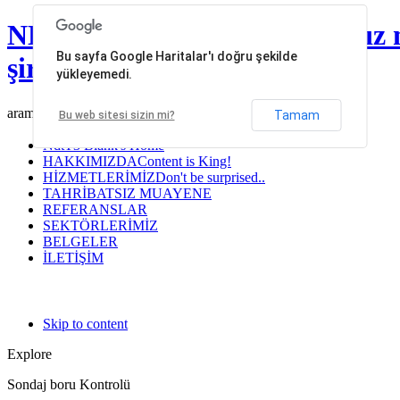
NDT Mühendislik | Tahribatsız 
Bu sayfa Google Haritalar'ı doğru şekilde
şirketleri
yükleyemedi.
arama...
Tamam
Bu web sitesi sizin mi?
Ndt
T3 Blank's Home
HAKKIMIZDA
Content is King!
HİZMETLERİMİZ
Don't be surprised..
TAHRİBATSIZ MUAYENE
REFERANSLAR
SEKTÖRLERİMİZ
BELGELER
İLETİŞİM
Skip to content
Explore
Sondaj boru Kontrolü